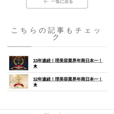
一覧に戻る
こちらの記事もチェッ
ク
33年連続！理美容業界年商日本一！
★
32年連続！理美容業界年商日本一！
★